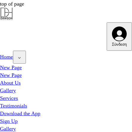
top of page
Dawson Hair & Imaging - Bright
Dawson Hair & Imaging - Bright
Σύνδεση
Home
New Page
New Page
About Us
Gallery
Services
Testimonials
Download the App
Sign Up
Gallery