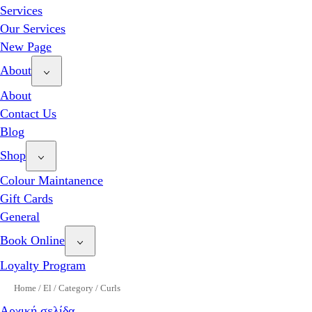
Services
Our Services
New Page
About
About
Contact Us
Blog
Shop
Colour Maintanence
Gift Cards
General
Book Online
Loyalty Program
Home
/
El
/
Category
/
Curls
Αρχική σελίδα